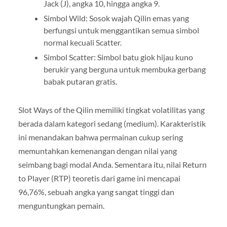
Jack (J), angka 10, hingga angka 9.
Simbol Wild: Sosok wajah Qilin emas yang
berfungsi untuk menggantikan semua simbol
normal kecuali Scatter.
Simbol Scatter: Simbol batu giok hijau kuno
berukir yang berguna untuk membuka gerbang
babak putaran gratis.
Slot Ways of the Qilin memiliki tingkat volatilitas yang
berada dalam kategori sedang (medium). Karakteristik
ini menandakan bahwa permainan cukup sering
memuntahkan kemenangan dengan nilai yang
seimbang bagi modal Anda. Sementara itu, nilai Return
to Player (RTP) teoretis dari game ini mencapai
96,76%, sebuah angka yang sangat tinggi dan
menguntungkan pemain.