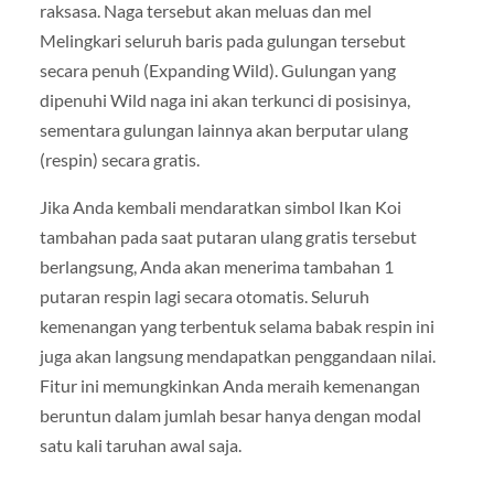
raksasa. Naga tersebut akan meluas dan mel
Melingkari seluruh baris pada gulungan tersebut
secara penuh (Expanding Wild). Gulungan yang
dipenuhi Wild naga ini akan terkunci di posisinya,
sementara gulungan lainnya akan berputar ulang
(respin) secara gratis.
Jika Anda kembali mendaratkan simbol Ikan Koi
tambahan pada saat putaran ulang gratis tersebut
berlangsung, Anda akan menerima tambahan 1
putaran respin lagi secara otomatis. Seluruh
kemenangan yang terbentuk selama babak respin ini
juga akan langsung mendapatkan penggandaan nilai.
Fitur ini memungkinkan Anda meraih kemenangan
beruntun dalam jumlah besar hanya dengan modal
satu kali taruhan awal saja.