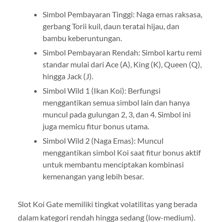
Simbol Pembayaran Tinggi: Naga emas raksasa,
gerbang Torii kuil, daun teratai hijau, dan
bambu keberuntungan.
Simbol Pembayaran Rendah: Simbol kartu remi
standar mulai dari Ace (A), King (K), Queen (Q),
hingga Jack (J).
Simbol Wild 1 (Ikan Koi): Berfungsi
menggantikan semua simbol lain dan hanya
muncul pada gulungan 2, 3, dan 4. Simbol ini
juga memicu fitur bonus utama.
Simbol Wild 2 (Naga Emas): Muncul
menggantikan simbol Koi saat fitur bonus aktif
untuk membantu menciptakan kombinasi
kemenangan yang lebih besar.
Slot Koi Gate memiliki tingkat volatilitas yang berada
dalam kategori rendah hingga sedang (low-medium).