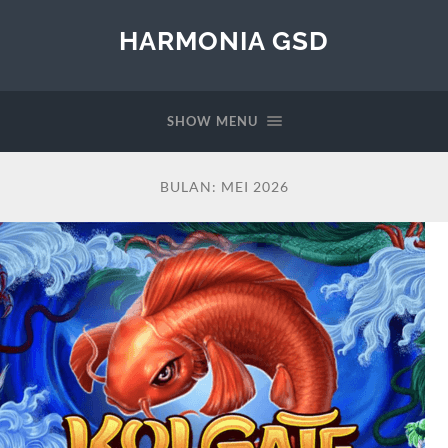
HARMONIA GSD
SHOW MENU
BULAN:
MEI 2026