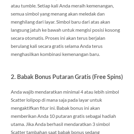
atau tumble. Setiap kali Anda meraih kemenangan,
semua simbol yang menang akan meledak dan
menghilang dari layar. Simbol baru dari atas akan
langsung jatuh ke bawah untuk mengisi posisi kosong
secara otomatis. Proses ini akan terus berjalan
berulang kali secara gratis selama Anda terus
menghasilkan kombinasi kemenangan baru.
2. Babak Bonus Putaran Gratis (Free Spins)
Anda wajib mendaratkan minimal 4 atau lebih simbol
Scatter lolipop di mana saja pada layar untuk
mengaktifkan fitur ini. Babak bonus ini akan
memberikan Anda 10 putaran gratis sebagai hadiah
utama. Jika Anda berhasil mendaratkan 3 simbol
Scatter tambahan saat babak bonus sedang