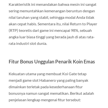
Karakteristik ini menandakan bahwa mesin ini sangat
sering memuntahkan kemenangan beruntun dengan
nilai taruhan yang stabil, sehingga modal Anda tidak
akan cepat habis. Sementara itu, nilai Return to Player
(RTP) teoretis dari game ini mencapai 98%, sebuah
angka luar biasa tinggi yang berada jauh di atas rata-
rata industri slot dunia.
Fitur Bonus Unggulan Penarik Koin Emas
Kekuatan utama yang membuat Koi Gate tetap
menjadi game slot Habanero yang paling banyak
dimainkan terletak pada kesederhanaan fitur
bonusnya namun sangat mematikan. Berikut adalah
penjelasan lengkap mengenai fitur tersebut: