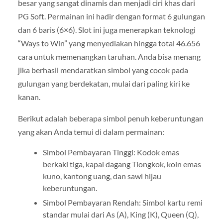
besar yang sangat dinamis dan menjadi ciri khas dari
PG Soft. Permainan ini hadir dengan format 6 gulungan
dan 6 baris (6×6). Slot ini juga menerapkan teknologi
“Ways to Win” yang menyediakan hingga total 46.656
cara untuk memenangkan taruhan. Anda bisa menang
jika berhasil mendaratkan simbol yang cocok pada
gulungan yang berdekatan, mulai dari paling kiri ke
kanan.
Berikut adalah beberapa simbol penuh keberuntungan
yang akan Anda temui di dalam permainan:
Simbol Pembayaran Tinggi: Kodok emas
berkaki tiga, kapal dagang Tiongkok, koin emas
kuno, kantong uang, dan sawi hijau
keberuntungan.
Simbol Pembayaran Rendah: Simbol kartu remi
standar mulai dari As (A), King (K), Queen (Q),