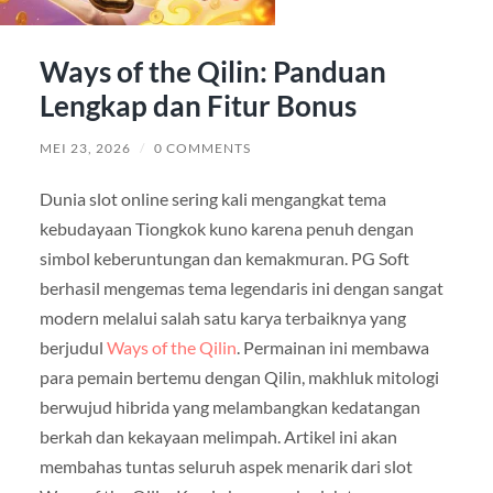
Ways of the Qilin: Panduan
Lengkap dan Fitur Bonus
MEI 23, 2026
/
0 COMMENTS
Dunia slot online sering kali mengangkat tema
kebudayaan Tiongkok kuno karena penuh dengan
simbol keberuntungan dan kemakmuran. PG Soft
berhasil mengemas tema legendaris ini dengan sangat
modern melalui salah satu karya terbaiknya yang
berjudul
Ways of the Qilin
. Permainan ini membawa
para pemain bertemu dengan Qilin, makhluk mitologi
berwujud hibrida yang melambangkan kedatangan
berkah dan kekayaan melimpah. Artikel ini akan
membahas tuntas seluruh aspek menarik dari slot