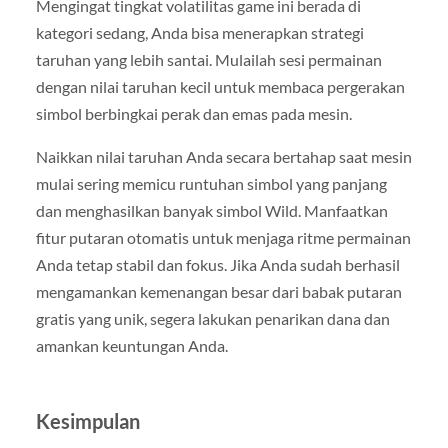
Mengingat tingkat volatilitas game ini berada di
kategori sedang, Anda bisa menerapkan strategi
taruhan yang lebih santai. Mulailah sesi permainan
dengan nilai taruhan kecil untuk membaca pergerakan
simbol berbingkai perak dan emas pada mesin.
Naikkan nilai taruhan Anda secara bertahap saat mesin
mulai sering memicu runtuhan simbol yang panjang
dan menghasilkan banyak simbol Wild. Manfaatkan
fitur putaran otomatis untuk menjaga ritme permainan
Anda tetap stabil dan fokus. Jika Anda sudah berhasil
mengamankan kemenangan besar dari babak putaran
gratis yang unik, segera lakukan penarikan dana dan
amankan keuntungan Anda.
Kesimpulan