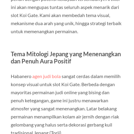
ini akan mengupas tuntas seluruh aspek menarik dari
slot Koi Gate. Kami akan membedah tema visual,
mekanisme dua arah yang unik, hingga strategi terbaik
untuk memenangkan permainan.
Tema Mitologi Jepang yang Menenangkan
dan Penuh Aura Positif
Habanero
agen judi bola
sangat cerdas dalam memilih
konsep visual untuk slot Koi Gate. Berbeda dengan
mayoritas permainan judi online yang bising dan
penuh ketegangan, game ini justru menawarkan
atmosfer yang sangat menenangkan. Latar belakang
permainan menampilkan kolam air jernih dengan riak
gelombang yang halus serta dekorasi gerbang kuil
tradisional Jepang (Torii).