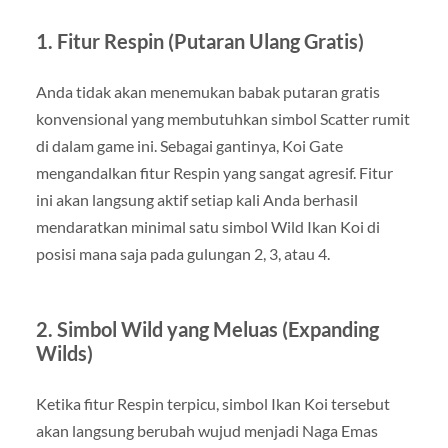
1. Fitur Respin (Putaran Ulang Gratis)
Anda tidak akan menemukan babak putaran gratis
konvensional yang membutuhkan simbol Scatter rumit
di dalam game ini. Sebagai gantinya, Koi Gate
mengandalkan fitur Respin yang sangat agresif. Fitur
ini akan langsung aktif setiap kali Anda berhasil
mendaratkan minimal satu simbol Wild Ikan Koi di
posisi mana saja pada gulungan 2, 3, atau 4.
2. Simbol Wild yang Meluas (Expanding
Wilds)
Ketika fitur Respin terpicu, simbol Ikan Koi tersebut
akan langsung berubah wujud menjadi Naga Emas