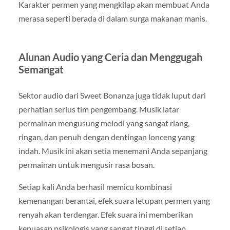
Karakter permen yang mengkilap akan membuat Anda
merasa seperti berada di dalam surga makanan manis.
Alunan Audio yang Ceria dan Menggugah
Semangat
Sektor audio dari Sweet Bonanza juga tidak luput dari
perhatian serius tim pengembang. Musik latar
permainan mengusung melodi yang sangat riang,
ringan, dan penuh dengan dentingan lonceng yang
indah. Musik ini akan setia menemani Anda sepanjang
permainan untuk mengusir rasa bosan.
Setiap kali Anda berhasil memicu kombinasi
kemenangan berantai, efek suara letupan permen yang
renyah akan terdengar. Efek suara ini memberikan
kepuasan psikologis yang sangat tinggi di setiap