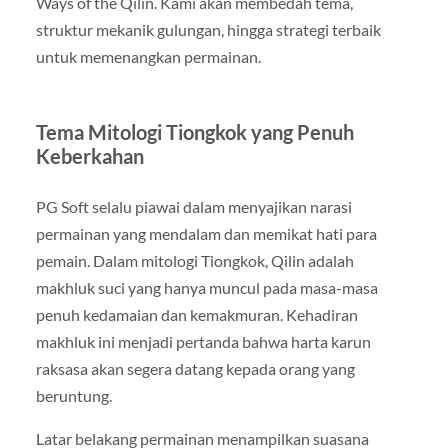
Ways of the Qilin. Kami akan membedah tema,
struktur mekanik gulungan, hingga strategi terbaik
untuk memenangkan permainan.
Tema Mitologi Tiongkok yang Penuh
Keberkahan
PG Soft selalu piawai dalam menyajikan narasi
permainan yang mendalam dan memikat hati para
pemain. Dalam mitologi Tiongkok, Qilin adalah
makhluk suci yang hanya muncul pada masa-masa
penuh kedamaian dan kemakmuran. Kehadiran
makhluk ini menjadi pertanda bahwa harta karun
raksasa akan segera datang kepada orang yang
beruntung.
Latar belakang permainan menampilkan suasana