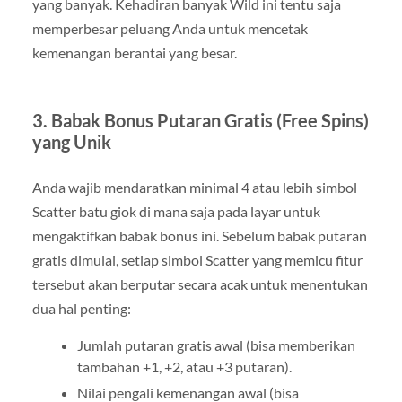
yang banyak. Kehadiran banyak Wild ini tentu saja
memperbesar peluang Anda untuk mencetak
kemenangan berantai yang besar.
3. Babak Bonus Putaran Gratis (Free Spins)
yang Unik
Anda wajib mendaratkan minimal 4 atau lebih simbol
Scatter batu giok di mana saja pada layar untuk
mengaktifkan babak bonus ini. Sebelum babak putaran
gratis dimulai, setiap simbol Scatter yang memicu fitur
tersebut akan berputar secara acak untuk menentukan
dua hal penting:
Jumlah putaran gratis awal (bisa memberikan
tambahan +1, +2, atau +3 putaran).
Nilai pengali kemenangan awal (bisa