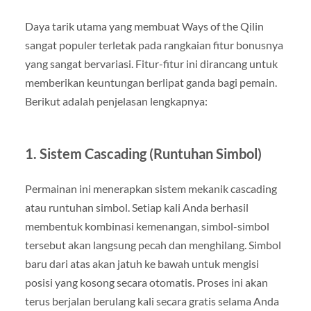
Daya tarik utama yang membuat Ways of the Qilin
sangat populer terletak pada rangkaian fitur bonusnya
yang sangat bervariasi. Fitur-fitur ini dirancang untuk
memberikan keuntungan berlipat ganda bagi pemain.
Berikut adalah penjelasan lengkapnya:
1. Sistem Cascading (Runtuhan Simbol)
Permainan ini menerapkan sistem mekanik cascading
atau runtuhan simbol. Setiap kali Anda berhasil
membentuk kombinasi kemenangan, simbol-simbol
tersebut akan langsung pecah dan menghilang. Simbol
baru dari atas akan jatuh ke bawah untuk mengisi
posisi yang kosong secara otomatis. Proses ini akan
terus berjalan berulang kali secara gratis selama Anda