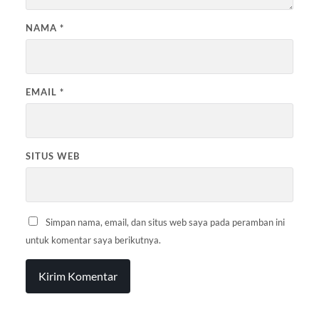
NAMA
*
EMAIL
*
SITUS WEB
Simpan nama, email, dan situs web saya pada peramban ini
untuk komentar saya berikutnya.