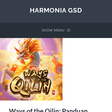
HARMONIA GSD
SHOW MENU
Ways of the Qilin: Panduan