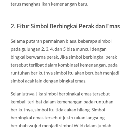
terus menghasilkan kemenangan baru.
2. Fitur Simbol Berbingkai Perak dan Emas
Selama putaran permainan biasa, beberapa simbol
pada gulungan 2, 3, 4, dan 5 bisa muncul dengan
bingkai berwarna perak. Jika simbol berbingkai perak
tersebut terlibat dalam kombinasi kemenangan, pada
runtuhan berikutnya simbol itu akan berubah menjadi
simbol acak lain dengan bingkai emas.
Selanjutnya, jika simbol berbingkai emas tersebut
kembali terlibat dalam kemenangan pada runtuhan
berikutnya, simbol itu tidak akan hilang. Simbol
berbingkai emas tersebut justru akan langsung
berubah wujud menjadi simbol Wild dalam jumlah