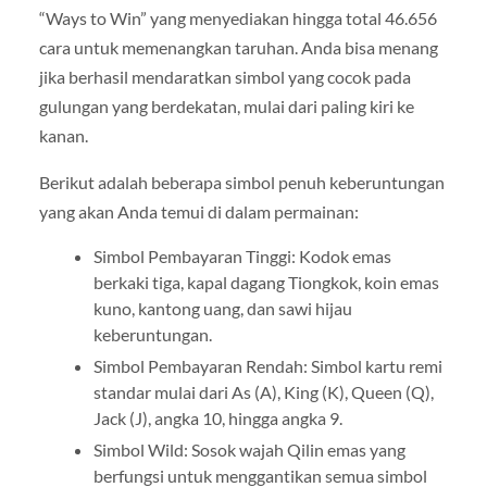
“Ways to Win” yang menyediakan hingga total 46.656
cara untuk memenangkan taruhan. Anda bisa menang
jika berhasil mendaratkan simbol yang cocok pada
gulungan yang berdekatan, mulai dari paling kiri ke
kanan.
Berikut adalah beberapa simbol penuh keberuntungan
yang akan Anda temui di dalam permainan:
Simbol Pembayaran Tinggi: Kodok emas
berkaki tiga, kapal dagang Tiongkok, koin emas
kuno, kantong uang, dan sawi hijau
keberuntungan.
Simbol Pembayaran Rendah: Simbol kartu remi
standar mulai dari As (A), King (K), Queen (Q),
Jack (J), angka 10, hingga angka 9.
Simbol Wild: Sosok wajah Qilin emas yang
berfungsi untuk menggantikan semua simbol